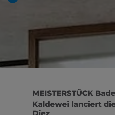
schließen
ßen
en und schließen
menü öffnen und schließen
en und schließen
ffnen und schließen
MEISTERSTÜCK Badew
Kaldewei lanciert d
Diez