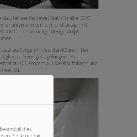
islauffähiger Kaldewei Stahl-Emaille. OYO
amilienunternehmen Form und Design mit
 OYO DUO eine anmutige Designskulptur
äumen.
reislauf zurückgeführt werden können. Der
igkeit auf eine ganz gelungene Art
steht zu 100 Prozent aus kreislauffähiger und
t möglich.
 bestmögliches
sere Seite nur mit