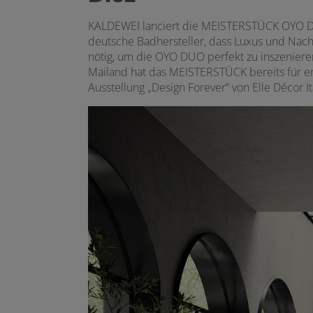
KALDEWEI lanciert die MEISTERSTÜCK OYO DU
deutsche Badhersteller, dass Luxus und Nac
nötig, um die OYO DUO perfekt zu inszenier
Mailand hat das MEISTERSTÜCK bereits für e
Ausstellung „Design Forever“ von Elle Décor I