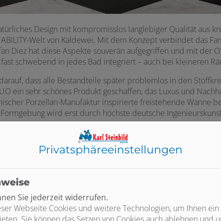
rliches Design mit kompromisslos langlebiger Qualität aus kre
NABILITY-Welt von Kaldewei. Mit dem Konzept verbindet das F
fan Diez hat diese Aspekte souverän aufgegriffen und mit der
 fast schwebend in jedes Bad integriert – auch bei kleineren R
 darauf, dass alle Bestandteile später problemlos in den Stoffk
 ein sehr schönes Produkt geschaffen, das Luxus und Nachhalt
ischer Porzellan-Manufaktur inspirierte freistehende Wanne be
se Formgebung wird erst durch höchste deutsche Ingenieurskuns
Privatsphäre­einstellungen
nweise
en Sie jederzeit widerrufen.
ser Webseite Cookies und weitere Technologien, um Ihnen ein
ieten. Sie können das Setzen von Cookies auch ablehnen und un