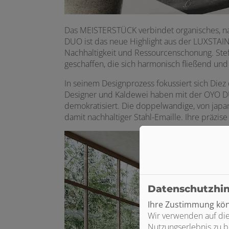
Das MEISTERSTÜCK verbindet organisches, natü
DUO ist das neue Highlight aus der LUXSTAI
Nachhaltigkeit und Ressourcenschonung. Ste
geschaffen, die sich harmonisch fließend und
In seinem Designprozess fokussiert sich Diez
Designer und Kaldewei haben mit der OYO DUO
demokratisiert. Die doppelwandige, von japan
damit nachhaltiger Stahl-Emaille. Ihre präzi
Datenschutzhi
Ihre Zustimmung könn
Wir verwenden auf die
Nutzungserlebnis zu b