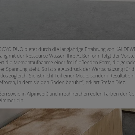
O DUO bietet durch die langjährige Erfahrung von KALDEWEI 
 mit der Ressource Wasser. Ihre Außenform folgt der Vorstell
ert die Momentaufnahme einer frei fließenden Form, die gerade
 Spannung steht. So ist sie Ausdruck der Wertschätzung für die
zugleich. Sie ist nicht Teil einer Mode, sondern Resultat eines
froren, in dem sie den Boden berührt“, erklärt Stefan Diez.
n sowie in Alpinweiß und in zahlreichen edlen Farben der Coo
ezimmer ein.