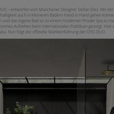
O – entworfen vom Münchener Designer Stefan Diez. Mit der 
hhaltigkeit auch in kleineren Bädern Hand in Hand gehen könn
en und das eigene Bad so zu einem modernen Private Spa zu ma
normes Aufsehen beim internationalen Publikum gesorgt. Hier 
talia. Nun folgt die offizielle Markteinführung der OYO DUO.