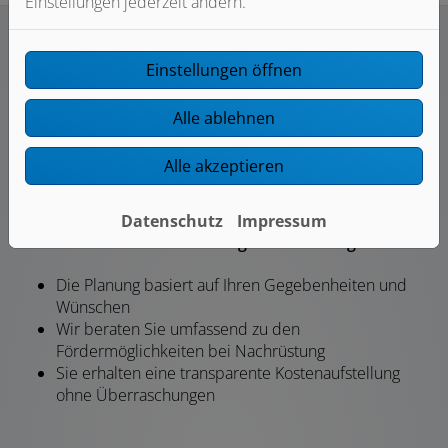
Einstellungen jederzeit ändern.
Einstellungen öffnen
Unser Angebot für Sie
Alle ablehnen
Alle akzeptieren
Datenschutz
Impressum
Individuelle Planung und Beratung
Die Planung basiert auf Ihren Gegebenheiten und
Wünschen
Wir beraten Sie umfassend zu den
Fördermöglichkeiten bei Nachrüstung
Sie erhalten eine transparente Kostenaufstellung
ohne Überraschungen