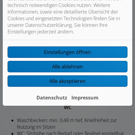
müssen von außen entriegelbar sein
technisch notwendigen Cookies nutzen. Weitere
Informationen, sowie eine detaillierte Übersicht der
Cookies und eingesetzten Technologien finden Sie in
unserer Datenschutzerklärung. Sie können Ihre
Einstellungen jederzeit ändern.
Dusche/Badewanne
Dusche: bodengleich oder max. 20 mm Erhöhung
Einstellungen öffnen
Bodenbelag: rutschfest oder rutschhemmend
Badewanne: max. Höhe 0,5 m oder mit Tür bzw.
Alle ablehnen
Liftsystem
Alle akzeptieren
Datenschutz
Impressum
WC
Waschbecken: min. 0,48 m tief, Kniefreiheit zur
Nutzung im Sitzen
WC: Sitzhöhe nach Bedarf oder flexibel einstellbar