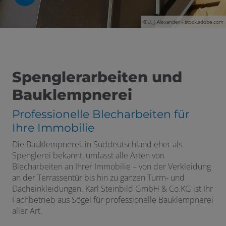
schließen
©U. J. Alexander - stock.adobe.com
ßen
en und schließen
menü öffnen und schließen
en und schließen
Spenglerarbeiten und
Bauklempnerei
ermenü öffnen und schließen
Professionelle Blecharbeiten für
schließen
Ihre Immobilie
ffnen und schließen
Die Bauklempnerei, in Süddeutschland eher als
Spenglerei bekannt, umfasst alle Arten von
Blecharbeiten an Ihrer Immobilie – von der Verkleidung
an der Terrassentür bis hin zu ganzen Turm- und
Dacheinkleidungen. Karl Steinbild GmbH & Co.KG ist Ihr
Fachbetrieb aus Sögel für professionelle Bauklempnerei
aller Art.