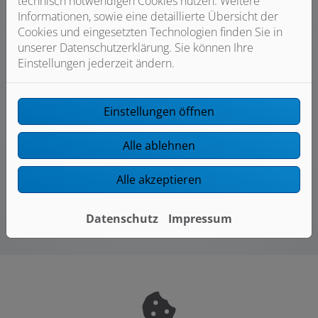
technisch notwendigen Cookies nutzen. Weitere
Informationen, sowie eine detaillierte Übersicht der
Blecharbeiten
Cookies und eingesetzten Technologien finden Sie in
unserer Datenschutzerklärung. Sie können Ihre
Metalle an Gebäuden stehen für hohe
Einstellungen jederzeit ändern.
Funktionalität, Ästhetik und lange
Lebensdauer. Vorausgesetzt natürlich,
Herstellung und Montage erfolgen
Einstellungen öffnen
fachgerecht.
Alle ablehnen
Weiterlesen
Alle akzeptieren
Datenschutz
Impressum