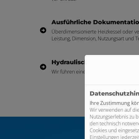
ermenü öffnen und schließen
Ausführliche Dokumentati
schließen
Überdimensionierte Heizkessel oder ve
ffnen und schließen
Leistung, Dimension, Nutzungsart und T
Hydraulischer Abgleich
Wir führen einen hydraulischen Abglei
Datenschutzhi
Ihre Zustimmung könn
Wir verwenden auf die
Nutzungserlebnis zu b
den technisch notwend
Cookies und eingesetz
Einstellungen jederzei