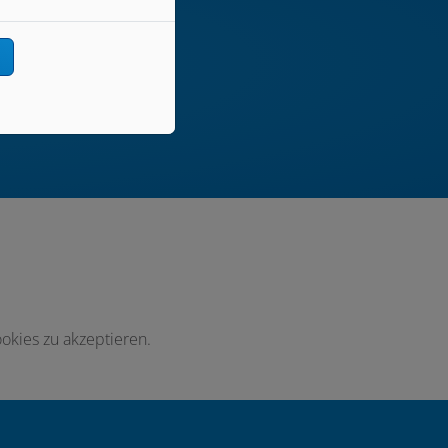
n
!
okies zu akzeptieren.