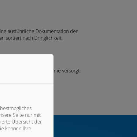
ine ausführliche Dokumentation der
sortiert nach Dringlichkeit.
eder gleichmäßig mit Wärme versorgt.
 bestmögliches
sere Seite nur mit
ierte Übersicht der
ie können Ihre