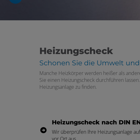
Heizungscheck
 und schließen
Schonen Sie die Umwelt und
schließen
Manche Heizkörper werden heißer als andere, 
Sie einen Heizungscheck durchführen lassen. 
fnen und schließen
Heizungsanlage zu finden.
schließen
ßen
Heizungscheck nach DIN EN
en und schließen
Wir überprüfen Ihre Heizungsanlage auf
menü öffnen und schließen
en und schließen
vor Ort aus.